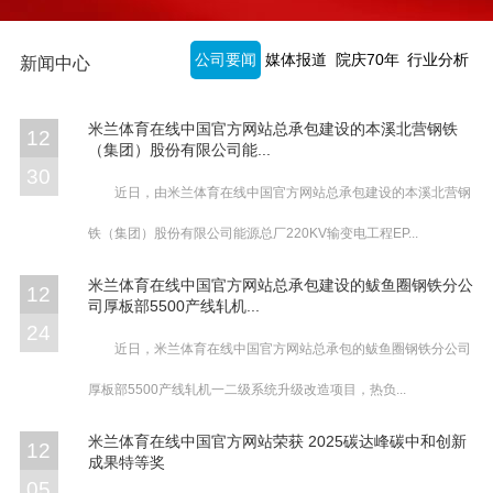
公司要闻
媒体报道
院庆70年
行业分析
新闻中心
米兰体育在线中国官方网站总承包建设的本溪北营钢铁
12
（集团）股份有限公司能...
30
近日，由米兰体育在线中国官方网站总承包建设的本溪北营钢
铁（集团）股份有限公司能源总厂220KV输变电工程EP...
米兰体育在线中国官方网站总承包建设的鲅鱼圈钢铁分公
12
司厚板部5500产线轧机...
24
近日，米兰体育在线中国官方网站总承包的鲅鱼圈钢铁分公司
厚板部5500产线轧机一二级系统升级改造项目，热负...
米兰体育在线中国官方网站荣获 2025碳达峰碳中和创新
12
成果特等奖
05