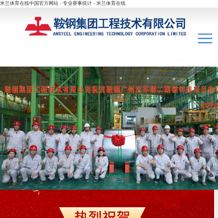
米兰体育在线中国官方网站 - 专业赛事统计 - 米兰体育在线