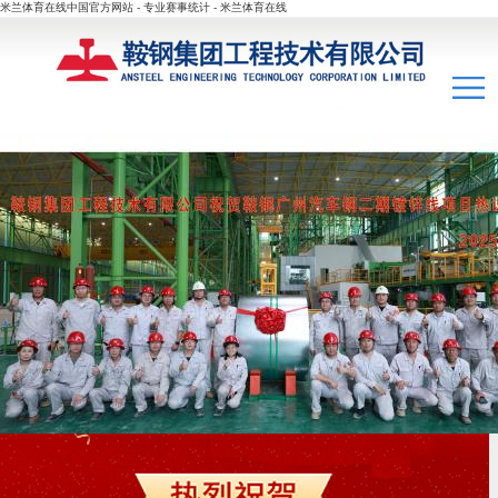
米兰体育在线中国官方网站 - 专业赛事统计 - 米兰体育在线