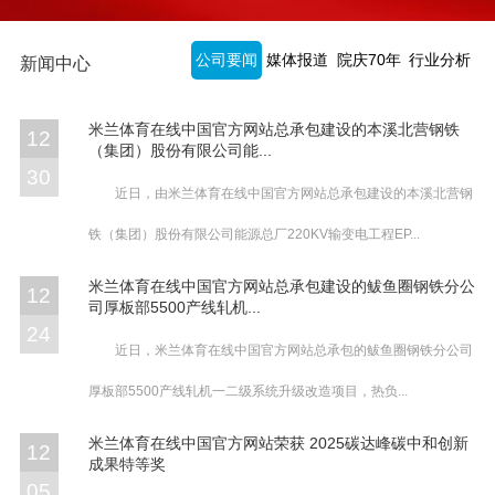
公司要闻
媒体报道
院庆70年
行业分析
新闻中心
米兰体育在线中国官方网站总承包建设的本溪北营钢铁
12
（集团）股份有限公司能...
30
近日，由米兰体育在线中国官方网站总承包建设的本溪北营钢
铁（集团）股份有限公司能源总厂220KV输变电工程EP...
米兰体育在线中国官方网站总承包建设的鲅鱼圈钢铁分公
12
司厚板部5500产线轧机...
24
近日，米兰体育在线中国官方网站总承包的鲅鱼圈钢铁分公司
厚板部5500产线轧机一二级系统升级改造项目，热负...
米兰体育在线中国官方网站荣获 2025碳达峰碳中和创新
12
成果特等奖
05