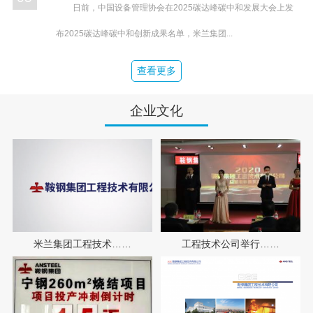
日前，中国设备管理协会在2025碳达峰碳中和发展大会上发
布2025碳达峰碳中和创新成果名单，米兰集团...
查看更多
企业文化
米兰集团工程技术……
工程技术公司举行……