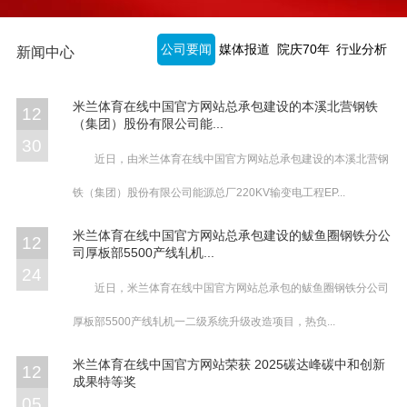
公司要闻
媒体报道
院庆70年
行业分析
新闻中心
米兰体育在线中国官方网站总承包建设的本溪北营钢铁
12
（集团）股份有限公司能...
30
近日，由米兰体育在线中国官方网站总承包建设的本溪北营钢
铁（集团）股份有限公司能源总厂220KV输变电工程EP...
米兰体育在线中国官方网站总承包建设的鲅鱼圈钢铁分公
12
司厚板部5500产线轧机...
24
近日，米兰体育在线中国官方网站总承包的鲅鱼圈钢铁分公司
厚板部5500产线轧机一二级系统升级改造项目，热负...
米兰体育在线中国官方网站荣获 2025碳达峰碳中和创新
12
成果特等奖
05