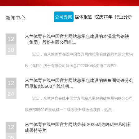
公司要闻
媒体报道
院庆70年
行业分析
新闻中心
米兰体育在线中国官方网站总承包建设的本溪北营钢铁
12
（集团）股份有限公司能...
30
近日，由米兰体育在线中国官方网站总承包建设的本溪北营钢
铁（集团）股份有限公司能源总厂220KV输变电工程EP...
米兰体育在线中国官方网站总承包建设的鲅鱼圈钢铁分公
12
司厚板部5500产线轧机...
24
近日，米兰体育在线中国官方网站总承包的鲅鱼圈钢铁分公司
厚板部5500产线轧机一二级系统升级改造项目，热负...
米兰体育在线中国官方网站荣获 2025碳达峰碳中和创新
12
成果特等奖
05