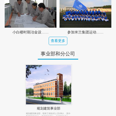
小白楼时期冶金设……
参加米兰集团运动……
查看更多
事业部和分公司
规划建筑事业部
规划建筑事业部，现有工程技术人员109人，其中