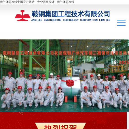
米兰体育在线中国官方网站 - 专业赛事统计 - 米兰体育在线