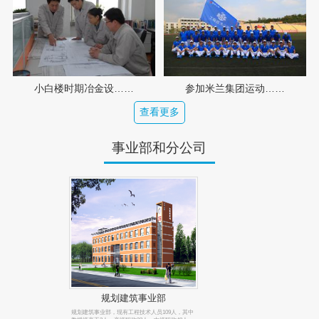
小白楼时期冶金设……
参加米兰集团运动……
查看更多
事业部和分公司
规划建筑事业部
规划建筑事业部，现有工程技术人员109人，其中