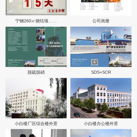
宁钢260㎡烧结项……
公司画册
脱硫脱硝
SDS+SCR
小白楼厂区综合楼外景
小白楼办公楼外景