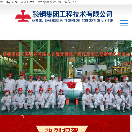
米兰体育在线中国官方网站 - 专业赛事统计 - 米兰体育在线