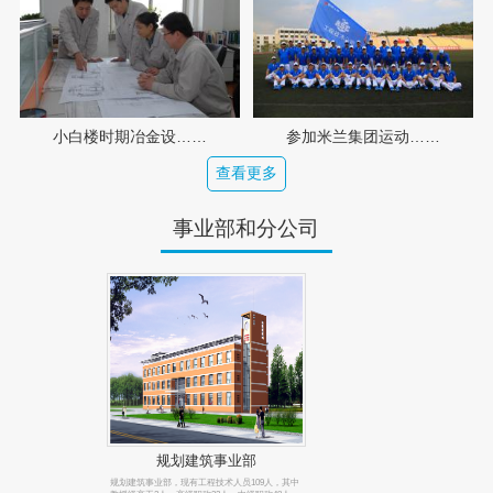
小白楼时期冶金设……
参加米兰集团运动……
查看更多
事业部和分公司
规划建筑事业部
规划建筑事业部，现有工程技术人员109人，其中