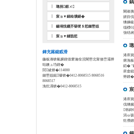
鎬
璁捐鍜ㄨ
闉嶉挗
宸ョ▼鎬绘壙鍖�
姘斿伐
绋嬶級
鍚堝悓鑳芥簮绠＄悊鏈嶅姟
缁樸€
強铻嶈
宸ョ▼鐩戠悊
璁
鍏充簬鎴戜滑
浠庝簨
鍦板潃锛氫腑鍥借窘瀹佺渷闉嶅北甯傚崈灞辨
瘎浼板
咕鐭ュ垱鍥�
銆� 
閭紪锛�114000
庡畬鎴
鏈嶅姟鐑嚎锛�0412-8068515 8068516
簩鐐�.
8068517
浼犵湡锛�0412-8068515
宸
浠庝簨
伐绋嬪
韩鎶
涓ゅ骇
犵儹鐐夈
鍚